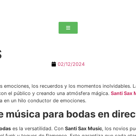
S
02/12/2024
s emociones, los recuerdos y los momentos inolvidables. La
con el público y creando una atmósfera mágica.
Santi Sax 
ta en un hilo conductor de emociones.
e música para bodas en direc
bodas
es la versatilidad. Con
Santi Sax Music
, los novios p
k, el funk y toques de flamenco. Esto garantiza que cada e