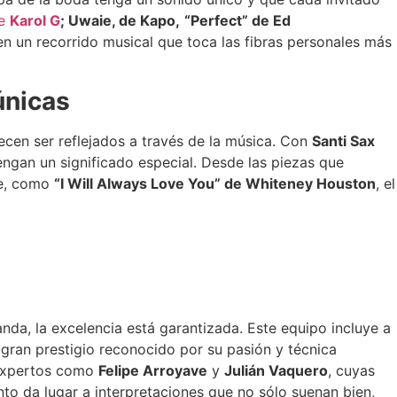
de
Karol G
; Uwaie, de Kapo,
“Perfect” de Ed
n un recorrido musical que toca las fibras personales más
únicas
cen ser reflejados a través de la música. Con
Santi Sax
engan un significado especial. Desde las piezas que
le, como
“I Will Always Love You” de Whiteney Houston
, el
nda, la excelencia está garantizada. Este equipo incluye a
e gran prestigio reconocido por su pasión y técnica
s expertos como
Felipe Arroyave
y
Julián Vaquero
, cuyas
ento da lugar a interpretaciones que no sólo suenan bien,