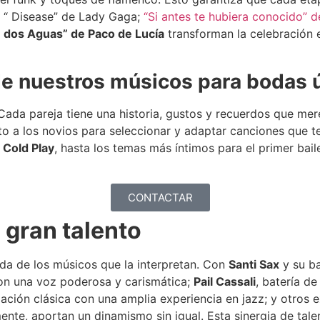
o “ Disease” de Lady Gaga;
“Si antes te hubiera conocido” 
e dos Aguas” de Paco de Lucía
transforman la celebración e
 de nuestros músicos para bodas 
da pareja tiene una historia, gustos y recuerdos que mere
nto a los novios para seleccionar y adaptar canciones que t
e Cold Play
, hasta los temas más íntimos para el primer bai
CONTACTAR
 gran talento
a de los músicos que la interpretan. Con
Santi Sax
y su ba
con una voz poderosa y carismática;
Pail Cassali
, batería d
mación clásica con una amplia experiencia en jazz; y otro
mente, aportan un dinamismo sin igual. Esta sinergia de tal