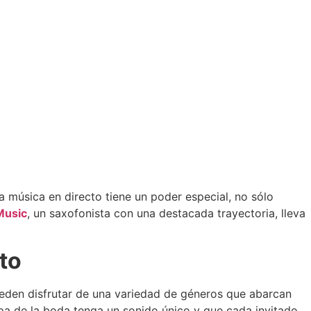
 música en directo tiene un poder especial, no sólo
Music
, un saxofonista con una destacada trayectoria, lleva
to
ueden disfrutar de una variedad de géneros que abarcan
tapa de la boda tenga un sonido único y que cada invitado