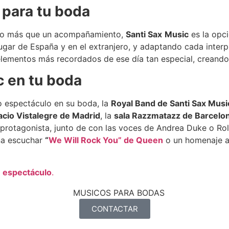
 para tu boda
algo más que un acompañamiento,
Santi Sax
Music
es la opci
gar de España y en el extranjero, y adaptando cada interpr
elementos más recordados de ese día tan especial, creando
c en tu boda
co espectáculo en su boda, la
Royal Band de Santi Sax Musi
acio Vistalegre de Madrid
, la
sala Razzmatazz de Barcelo
el protagonista, junto de con las voces de Andrea Duke o 
na escuchar
“
We Will Rock You” de Queen
o un homenaje 
n espectáculo
.
CONTACTAR